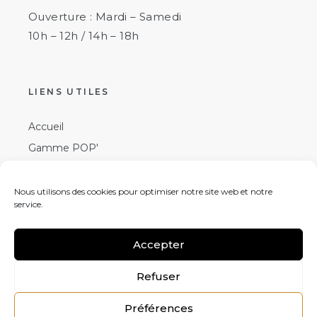
Ouverture : Mardi – Samedi
10h – 12h / 14h – 18h
LIENS UTILES
Accueil
Gamme POP'
Gamme Elégance
Spécificités techniques
Nous utilisons des cookies pour optimiser notre site web et notre
service.
Contact
Accepter
Refuser
Copyright © Beach Bag – Tous droits réservés.
Mentions légales
–
Politique de confidentialité
–
Cookies
Préférences